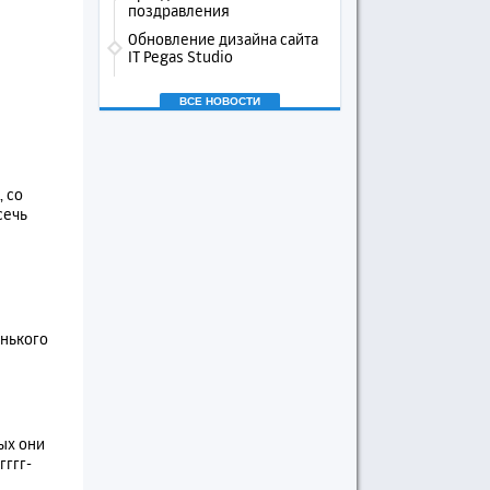
поздравления
Обновление дизайна сайта
IT Pegas Studio
ВСЕ НОВОСТИ
 со
сечь
енького
ных они
гггг-