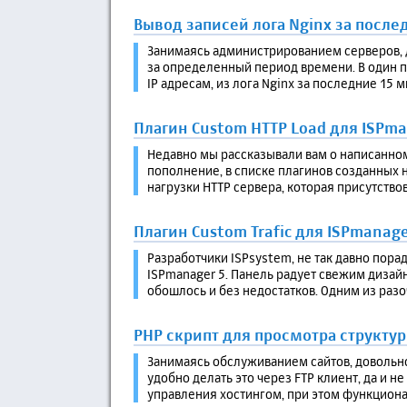
Вывод записей лога Nginx за после
Занимаясь администрированием серверов, д
за определенный период времени. В один пр
IP адресам, из лога Nginx за последние 15 ми
Плагин Custom HTTP Load для ISPman
Недавно мы рассказывали вам о написанном 
пополнение, в списке плагинов созданных 
нагрузки HTTP сервера, которая присутствова
Плагин Custom Trafic для ISPmanager
Разработчики ISPsystem, не так давно пор
ISPmanager 5. Панель радует свежим дизайн
обошлось и без недостатков. Одним из разоч
PHP скрипт для просмотра структур
Занимаясь обслуживанием сайтов, довольно
удобно делать это через FTP клиент, да и 
управления хостингом, при этом функционал