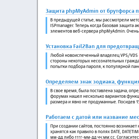
Защита phpMyAdmin от брутфорса п
В предыдущей статье, мы рассмотрели мето
ISPmanager. Теперь когда базовая защита а
элементов веб-сервера phpMyAdmin. Очень ч
Установка Fail2Ban для предотвра
Любой новоиспеченный владелец VPS/VDS се
стороны некоторых несознательных граждан
попытки подбора пароля, к популярной пане
Определяем знак зодиака, функци
В свое время, была поставлена задача, опр
форумах нашел несколько вариантов функци
размера и явно не продуманные. Посидев 15 
Работаем с датой или название мес
При создании сайтов, постоянно возникает н
хранятся как правило в полях DATE, DATETI
мм-дд либо гггг-мм-дд чч:мм:сс. Согласитесь 