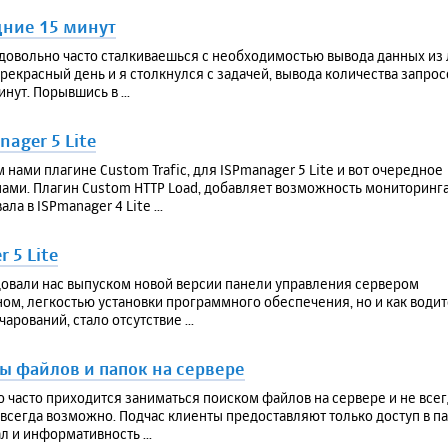
дние 15 минут
овольно часто сталкиваешься с необходимостью вывода данных из 
екрасный день и я столкнулся с задачей, вывода количества запрос
нут. Порывшись в ...
ager 5 Lite
нами плагине Custom Trafic, для ISPmanager 5 Lite и вот очередное
нами. Плагин Custom HTTP Load, добавляет возможность мониторинг
ла в ISPmanager 4 Lite ...
 5 Lite
адовали нас выпуском новой версии панели управления сервером
ом, легкостью установки программного обеспечения, но и как водит
арований, стало отсутствие ...
ы файлов и папок на сервере
 часто приходится заниматься поиском файлов на сервере и не всег
не всегда возможно. Подчас клиенты предоставляют только доступ в п
 и информативность ...