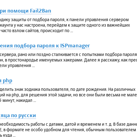
ри помощи Fail2Ban
дику защиты от подбора пароля, к панели управления сервером
ккаунта у нас настроена, перейдем к защите одного из важнейших
асто взлом сайтов, происходит по ...
щения подбора пароля к ISPmanager
рвера, рано или поздно сталкивается с попытками подбора пароля,
, в простонародье именуемых хакерами. Далее я расскажу, как пре
ли управления ...
я php
еделить знак зодиака пользователя, по дате рождения. На различных
й на php, для решения этой задачи, но все они были весьма не мал
минут, накидал ...
яца по русски
еобходимость работы с датами, датой и временем и т. д. В базе дан
ME, в формате не особо удобном для чтения, обычным пользователем 
куда ...