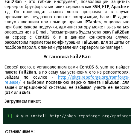
Fail2Ban
- это гибкий инструмент, позволяющий защитить
сервер от брутфорс-атак таких сервисов как
SSH
,
FTP
,
Apache
и
т.д. Он производит анализ логов программ и в случае
превышения неудачных попыток авторизации, банит
IP
адрес
злоумышленника при помощи правил
IPTables
, опционально
при бане хакера-недоучки, администратору может высылаться
оповещение на E-mail. Рассматривать будем установку
Fail2Ban
на сервер с
CentOS 6
и в данном конкретном случае,
рассмотрим параметры конфигурации
Fail2Ban
, для защиты от
подбора пароля, к панели управления сервером ISPmanager.
Установка Fail2Ban
Скорей всего, в установленном вами
CentOS 6
, yum не найдет
пакета
Fail2Ban
, а по сему мы установим его из репозитория.
Зайдем по ссылке -
http://pkgs.repoforge.org/rpmforge-
release/
и выберем последнюю версию пакета
Fail2Ban
, для
вашей операционной системы, не забывая учесть ее версию
(
x32
или
х64
).
Загружаем пакет:
1
# yum install 
http://pkgs.repoforge.org/rpmforge-
Устанавливаем: