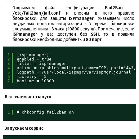
Открываем файл конфигурации
Fail2Ban
-
/etc/fail2ban/jail.conf
и вносим в него правило
блокировки, для защиты
ISPmanager
. Указываем число
неудачных попыток авторизации -
5
, время блокировки
злоумышленника -
3 часа
(10800 секунд). Примечание, если
ISPmanager
у вас доступен без
SSH
, то в правила
блокировки необходимо добавить и
80 порт
.
1
[isp-manager]
2
enabled = true
3
filter = isp-manager
4
action = iptables-multiport[name=ISP, port="443,1
5
logpath = /usr/local/ispmgr/var/ispmgr.journal
6
maxretry = 5
7
bantime = 10800
Включаем автозапуск
1
# chkconfig fail2ban on
Запускаем сервис