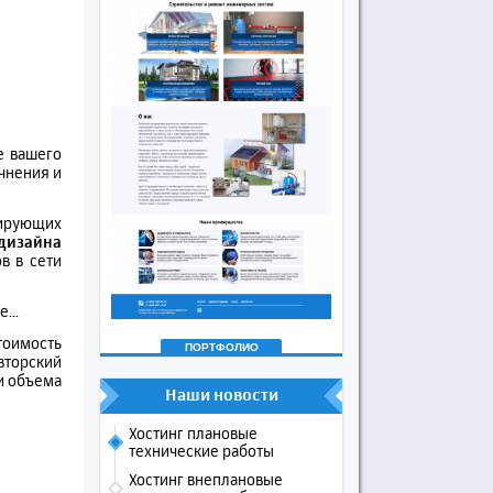
е вашего
очнения и
нирующих
 дизайна
в в сети
...
тоимость
ПОРТФОЛИО
вторский
 и объема
Наши новости
Хостинг плановые
технические работы
Хостинг внеплановые