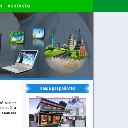
И
КОНТАКТЫ
Наша разработка
ой массе
асивый и
о как вы