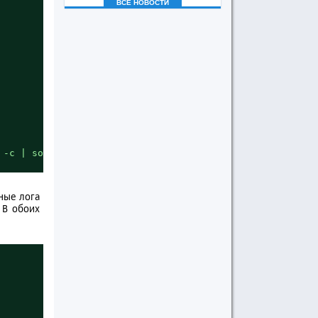
ВСЕ НОВОСТИ
 -c | sort -nr | head -n$CNT)"
нные лога
 В обоих