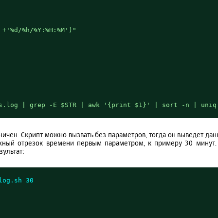
 +'%d/%h/%Y:%H:%M')"
s.log | grep -E $STR | awk '{print $1}' | sort -n | uniq
оничен. Скрипт можно вызвать без параметров, тогда он выведет да
ужный отрезок времени первым параметром, к примеру 30 минут.
зультат:
log.sh 30