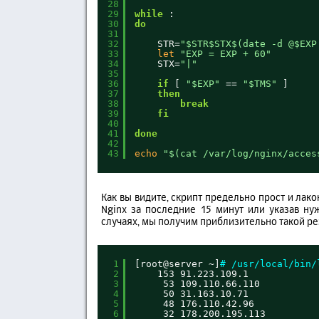
28
29
while
:
30
do
31
32
STR=
"$STR$STX$(date -d @$EXP
33
let
"EXP = EXP + 60"
34
STX=
"|"
35
36
if
[ 
"$EXP"
== 
"$TMS"
]
37
then
38
break
39
fi
40
41
done
42
43
echo
"$(cat /var/log/nginx/acces
Как вы видите, скрипт предельно прост и лак
Nginx за последние 15 минут или указав н
случаях, мы получим приблизительно такой ре
1
[root@server ~]
# /usr/local/bin/
2
153 91.223.109.1
3
53 109.110.66.110
4
50 31.163.10.71
5
48 176.110.42.96
6
32 178.200.195.113