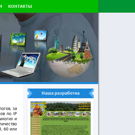
И
КОНТАКТЫ
Наша разработка
огов, за
ов по IP
многих и
личество
0, 60 или