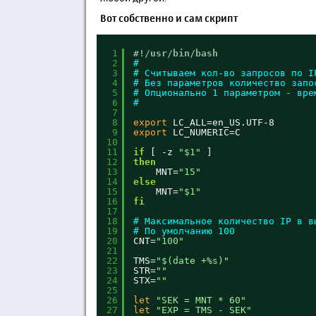
Вот собственно и сам скрипт
1
#!/usr/bin/bash
2
#
3
# Считываем кол-во запросов по I
4
# Без параметров количество запо
5
# Опционально 1 параметром - вре
6
#
7
8
export
LC_ALL=en_US.UTF-8
9
export
LC_NUMERIC=C
10
11
if
[ -z 
"$1"
]
12
then
13
MNT=
"15"
14
else
15
MNT=
"$1"
16
fi
17
18
# Максимальное количество IP в в
19
# По умолчанию 100
20
CNT=
"100"
21
22
TMS=
"$(date +%s)"
23
STR=
""
24
STX=
""
25
26
let
"SEK = MNT * 60"
27
let
"EXP = TMS - SEK"