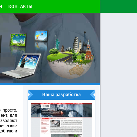
И
КОНТАКТЫ
Наша разработка
 просто,
ент, для
озволяют
нические
добную и