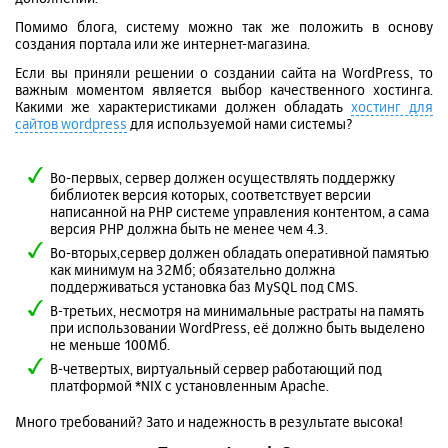
Помимо блога, систему можно так же положить в основу
создания портала или же интернет-магазина.
Если вы приняли решении о создании сайта на WordPress, то
важным моментом является выбор качественного хостинга.
Какими же характеристиками должен обладать
хостинг для
сайтов
wordpress
для используемой нами системы?
Во-первых, сервер должен осуществлять поддержку
библиотек версия которых, соответствует версии
написанной на PHP системе управления контентом, а сама
версия PHP должна быть не менее чем 4.3.
Во-вторых,сервер должен обладать оперативной памятью
как минимум на 32Мб; обязательно должна
поддерживаться установка баз MySQL под CMS.
В-третьих, несмотря на минимальные растраты на память
при использовании WordPress, её должно быть выделено
не меньше 100Мб.
В-четвертых, виртуальный сервер работающий под
платформой *NIX с установленным Apache.
Много требований? Зато и надежность в результате высока!