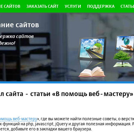
Е САЙТОВ
ЗАКАЗАТЬ САЙТ
УСЛУГИ
ПОДДЕРЖКА
СТАТЬ
ание сайтов
ержка сайтов
адежно!
 сайта - статьи «В помощь веб-мастеру»
омощь веб-мастеру
», где вы можете найти полезные советы, о верстк
функций на php, javascript, jQuery и другая полезная информация. 
ется, добавьте его в закладки вашего браузера.