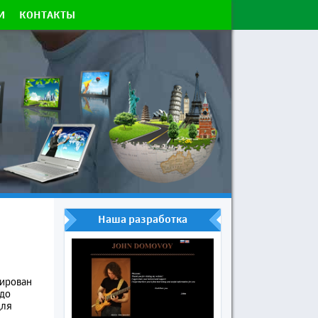
И
КОНТАКТЫ
Наша разработка
зирован
 до
для