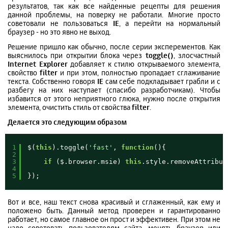
результатов, так как все найденные рецепты для решения
данной проблемы, на поверку не работали. Многие просто
советовали не пользоваться
IE
, а перейти на нормальный
браузер - но это явно не выход.
Решение пришло как обычно, после серии эксперементов. Как
выяснилось при открытии блока через
toggle()
, злосчастный
Internet Explorer
добавляет к стилю открываемого элемента,
свойство
filter
и при этом, полностью пропадает сглаживание
текста. Собственно говоря
IE
сам себе подкладывает грабли и с
разбегу на них наступает (спасибо разработчикам). Чтобы
избавится от этого неприятного глюка, нужно после открытия
элемента, очистить стиль от свойства
filter
.
Делается это следующим образом
1
$(
this
).toggle(
'fast'
, 
function
(){ 
2
3
if
($.browser.msie) 
this
.style.removeAttribut
4
5
});
Вот и все, наш текст снова красивый и сглаженный, как ему и
положено быть. Данный метод проверен и гарантированно
работает, но самое главное он прост и эффективен. При этом не
надо советовать пользователям сайта, менять браузер или